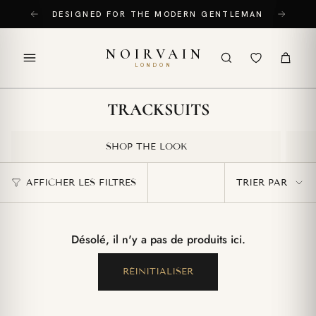
Passer
DESIGNED FOR THE MODERN GENTLEMAN
au
contenu
NOIRVAIN
de
LONDON
la
page
TRACKSUITS
SHOP THE LOOK
TRIER
AFFICHER LES FILTRES
TRIER PAR
PAR
Désolé, il n'y a pas de produits ici.
RÉINITIALISER